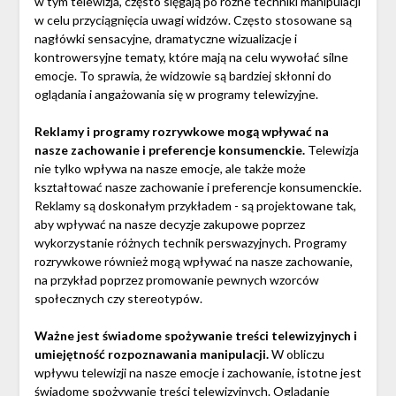
w tym telewizja, często sięgają po różne techniki manipulacji
w celu przyciągnięcia uwagi widzów. Często stosowane są
nagłówki sensacyjne, dramatyczne wizualizacje i
kontrowersyjne tematy, które mają na celu wywołać silne
emocje. To sprawia, że widzowie są bardziej skłonni do
oglądania i angażowania się w programy telewizyjne.
Reklamy i programy rozrywkowe mogą wpływać na
nasze zachowanie i preferencje konsumenckie.
Telewizja
nie tylko wpływa na nasze emocje, ale także może
kształtować nasze zachowanie i preferencje konsumenckie.
Reklamy są doskonałym przykładem - są projektowane tak,
aby wpływać na nasze decyzje zakupowe poprzez
wykorzystanie różnych technik perswazyjnych. Programy
rozrywkowe również mogą wpływać na nasze zachowanie,
na przykład poprzez promowanie pewnych wzorców
społecznych czy stereotypów.
Ważne jest świadome spożywanie treści telewizyjnych i
umiejętność rozpoznawania manipulacji.
W obliczu
wpływu telewizji na nasze emocje i zachowanie, istotne jest
świadome spożywanie treści telewizyjnych. Oglądanie